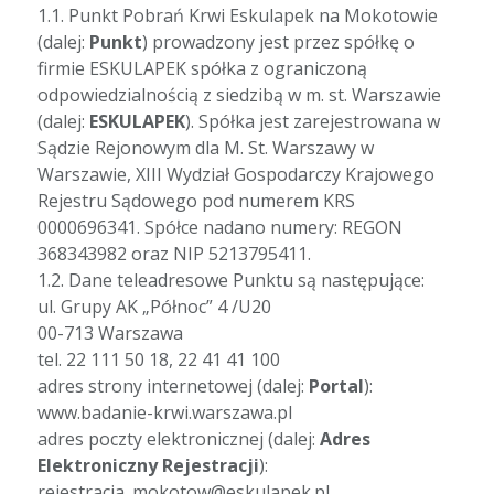
1.1. Punkt Pobrań Krwi Eskulapek na Mokotowie
(dalej:
Punkt
) prowadzony jest przez spółkę o
firmie ESKULAPEK spółka z ograniczoną
odpowiedzialnością z siedzibą w m. st. Warszawie
(dalej:
ESKULAPEK
). Spółka jest zarejestrowana w
Sądzie Rejonowym dla M. St. Warszawy w
Warszawie, XIII Wydział Gospodarczy Krajowego
Rejestru Sądowego pod numerem KRS
0000696341. Spółce nadano numery: REGON
368343982 oraz NIP 5213795411.
1.2. Dane teleadresowe Punktu są następujące:
ul. Grupy AK „Północ” 4 /U20
00-713 Warszawa
tel. 22 111 50 18, 22 41 41 100
adres strony internetowej (dalej:
Portal
):
www.badanie-krwi.warszawa.pl
adres poczty elektronicznej (dalej:
Adres
Elektroniczny Rejestracji
):
rejestracja_mokotow@eskulapek.pl