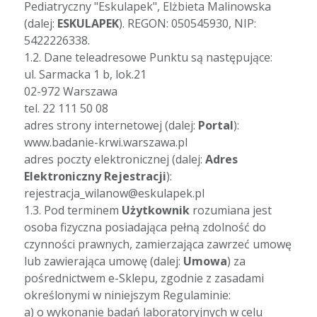
Pediatryczny "Eskulapek", Elżbieta Malinowska
(dalej:
ESKULAPEK
). REGON: 050545930, NIP:
5422226338.
1.2. Dane teleadresowe Punktu są następujące:
ul. Sarmacka 1 b, lok.21
02-972 Warszawa
tel. 22 111 50 08
adres strony internetowej (dalej:
Portal
):
www.badanie-krwi.warszawa.pl
adres poczty elektronicznej (dalej:
Adres
Elektroniczny Rejestracji
):
rejestracja_wilanow@eskulapek.pl
1.3. Pod terminem
Użytkownik
rozumiana jest
osoba fizyczna posiadająca pełną zdolność do
czynności prawnych, zamierzająca zawrzeć umowę
lub zawierająca umowę (dalej:
Umowa
) za
pośrednictwem e-Sklepu, zgodnie z zasadami
określonymi w niniejszym Regulaminie:
a) o wykonanie badań laboratoryjnych w celu