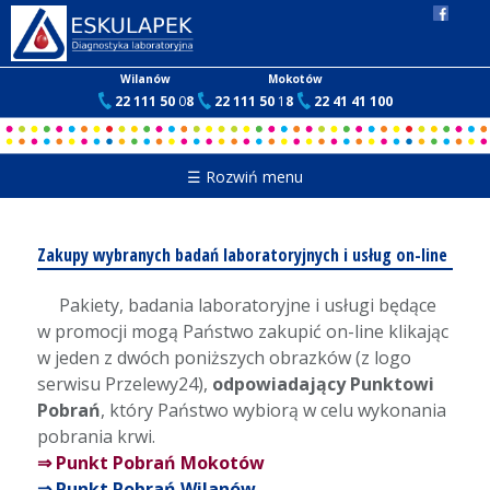
Wilanów
Mokotów
22 111 50
0
8
22 111 50
1
8
22 41 41 100
☰ Rozwiń menu
Zakupy wybranych badań laboratoryjnych i usług on-line
Pakiety, badania laboratoryjne i usługi będące
w promocji mogą Państwo zakupić on-line klikając
w jeden z dwóch poniższych obrazków (z logo
serwisu Przelewy24),
odpowiadający Punktowi
Pobrań
, który Państwo wybiorą w celu wykonania
pobrania krwi.
⇒ Punkt Pobrań Mokotów
⇒ Punkt Pobrań Wilanów